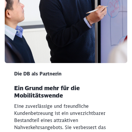
50 DB als Partnerin
Die DB als Partnerin
Schließen
Möchten Sie zu
weitergeleitet
Ein Grund mehr für die
werden?
Mobilitätswende
Abbrechen
Weiter
Eine zuverlässige und freundliche
Kundenbetreuung ist ein unverzichtbarer
Bestandteil eines attraktiven
Nahverkehrsangebots. Sie verbessert das